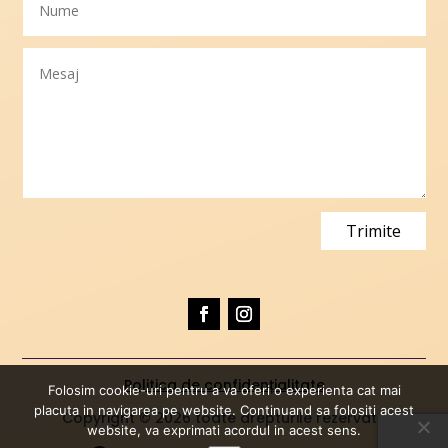
Trimite
Politica de confidențialitate
Folosim cookie-uri pentru a va oferi o experienta cat mai
placuta in navigarea pe website. Continuand sa folositi acest
Copyright © 2026 toate drepturile rezervate
website, va exprimati acordul in acest sens.