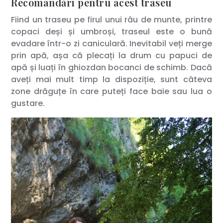
Recomandări pentru acest traseu
Fiind un traseu pe firul unui râu de munte, printre
copaci deși și umbroși, traseul este o bună
evadare într-o zi caniculară. Inevitabil veți merge
prin apă, așa că plecați la drum cu papuci de
apă și luați în ghiozdan bocanci de schimb. Dacă
aveți mai mult timp la dispoziție, sunt câteva
zone drăguțe în care puteți face baie sau lua o
gustare.