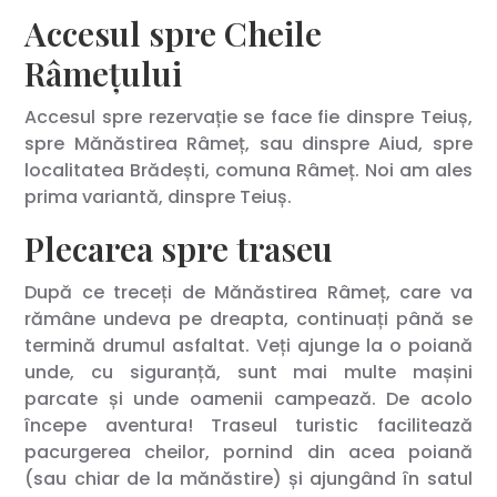
Accesul spre Cheile
Râmețului
Accesul spre rezervație se face fie dinspre Teiuș,
spre Mănăstirea Râmeț, sau dinspre Aiud, spre
localitatea Brădești, comuna Râmeț. Noi am ales
prima variantă, dinspre Teiuș.
Plecarea spre traseu
După ce treceți de Mănăstirea Râmeț, care va
rămâne undeva pe dreapta, continuați până se
termină drumul asfaltat. Veți ajunge la o poiană
unde, cu siguranță, sunt mai multe mașini
parcate și unde oamenii campează. De acolo
începe aventura! Traseul turistic facilitează
pacurgerea cheilor, pornind din acea poiană
(sau chiar de la mănăstire) și ajungând în satul