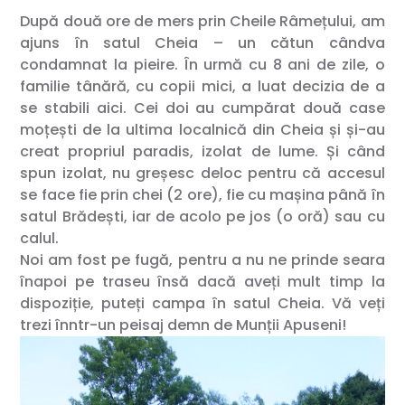
După două ore de mers prin Cheile Râmețului, am
ajuns în satul Cheia – un cătun cândva
condamnat la pieire. În urmă cu 8 ani de zile, o
familie tânără, cu copii mici, a luat decizia de a
se stabili aici. Cei doi au cumpărat două case
moțești de la ultima localnică din Cheia și și-au
creat propriul paradis, izolat de lume. Și când
spun izolat, nu greșesc deloc pentru că accesul
se face fie prin chei (2 ore), fie cu mașina până în
satul Brădești, iar de acolo pe jos (o oră) sau cu
calul.
Noi am fost pe fugă, pentru a nu ne prinde seara
înapoi pe traseu însă dacă aveți mult timp la
dispoziție, puteți campa în satul Cheia. Vă veți
trezi înntr-un peisaj demn de Munții Apuseni!