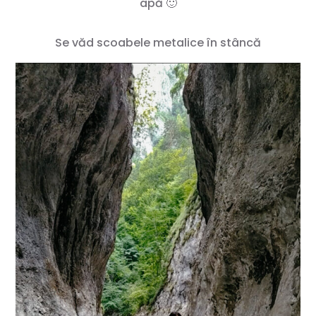
apă 🙂
Se văd scoabele metalice în stâncă