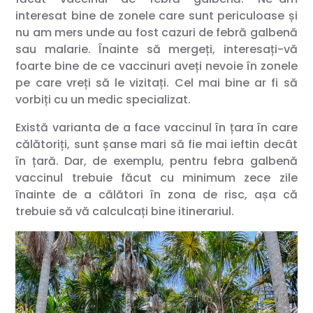
interesat bine de zonele care sunt periculoase și
nu am mers unde au fost cazuri de febră galbenă
sau malarie. Înainte să mergeți, interesați-vă
foarte bine de ce vaccinuri aveți nevoie în zonele
pe care vreți să le vizitați. Cel mai bine ar fi să
vorbiți cu un medic specializat.
Există varianta de a face vaccinul în țara în care
călătoriți, sunt șanse mari să fie mai ieftin decât
în țară. Dar, de exemplu, pentru febra galbenă
vaccinul trebuie făcut cu minimum zece zile
înainte de a călători în zona de risc, așa că
trebuie să vă calculcați bine itinerariul.