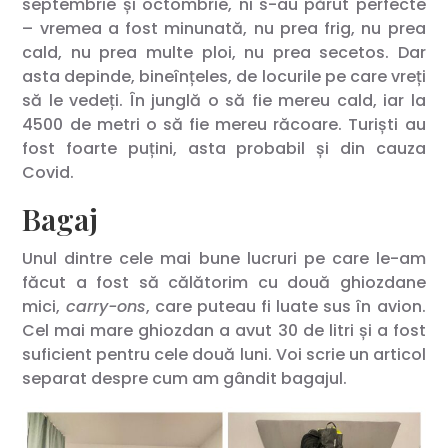
septembrie și octombrie, ni s-au părut perfecte
– vremea a fost minunată, nu prea frig, nu prea
cald, nu prea multe ploi, nu prea secetos. Dar
asta depinde, bineînțeles, de locurile pe care vreți
să le vedeți. În junglă o să fie mereu cald, iar la
4500 de metri o să fie mereu răcoare. Turiști au
fost foarte puțini, asta probabil și din cauza
Covid.
Bagaj
Unul dintre cele mai bune lucruri pe care le-am
făcut a fost să călătorim cu două ghiozdane
mici,
carry-ons
, care puteau fi luate sus în avion.
Cel mai mare ghiozdan a avut 30 de litri și a fost
suficient pentru cele două luni. Voi scrie un articol
separat despre cum am gândit bagajul.