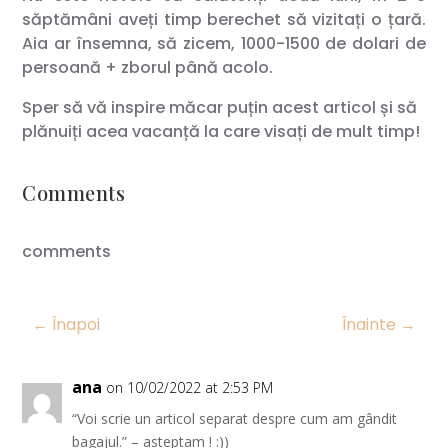
săptămâni aveți timp berechet să vizitați o țară.
Aia ar însemna, să zicem, 1000-1500 de dolari de
persoană + zborul până acolo.
Sper să vă inspire măcar puțin acest articol și să
plănuiți acea vacanță la care visați de mult timp!
Comments
comments
←
Înapoi
Înainte
→
ana
on 10/02/2022 at 2:53 PM
“Voi scrie un articol separat despre cum am gândit
bagajul.” – asteptam ! :))