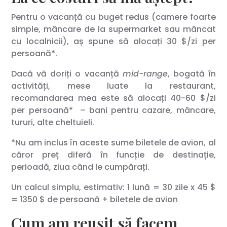
Pentru o vacanță cu buget redus (camere foarte
simple, mâncare de la supermarket sau mâncat
cu localnicii), aș spune să alocați 30 $/zi per
persoană*.
Dacă vă doriți o vacanță
mid-range
, bogată în
activități, mese luate la restaurant,
recomandarea mea este să alocați 40-60 $/zi
per persoană* – bani pentru cazare, mâncare,
tururi, alte cheltuieli.
*Nu am inclus în aceste sume biletele de avion, al
căror preț diferă în funcție de destinație,
perioadă, ziua când le cumpărați.
Un calcul simplu, estimativ: 1 lună = 30 zile x 45 $
= 1350 $ de persoană + biletele de avion
Cum am reușit să facem