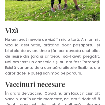
Viză
Nu am avut nevoie de viză în nicio țară. Am primit
viza la destinație, arătând doar pașaportul și
biletele de avion. Unele țări cer dovada unui bilet
de ieșire din țară și ar trebui să-l aveți pregătit.
Noi am fost un caz fericit și nu am fost întrebați.
Există varianta de a cumpăra biletele flexibile, ale
căror date le puteți schimba pe parcurs.
Vaccinuri necesare
În afară de vaccinul Covid, nu am făcut niciun alt
vaccin, dar în unele momente, ne-am fi dorit să fi
făcut vaccinul de febră galbenă. Ne-am