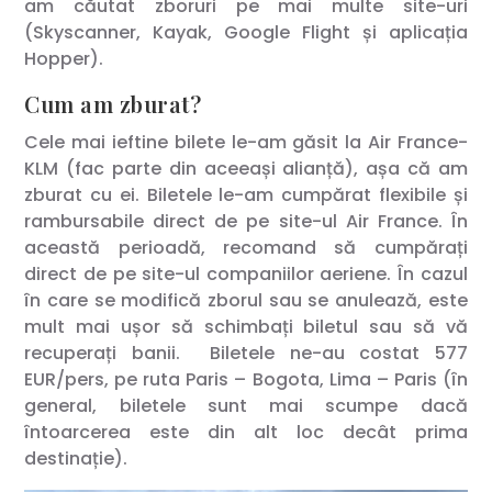
am căutat zboruri pe mai multe site-uri
(Skyscanner, Kayak, Google Flight și aplicația
Hopper).
Cum am zburat?
Cele mai ieftine bilete le-am găsit la Air France-
KLM (fac parte din aceeași alianță), așa că am
zburat cu ei. Biletele le-am cumpărat flexibile și
rambursabile direct de pe site-ul Air France. În
această perioadă, recomand să cumpărați
direct de pe site-ul companiilor aeriene. În cazul
în care se modifică zborul sau se anulează, este
mult mai ușor să schimbați biletul sau să vă
recuperați banii. Biletele ne-au costat 577
EUR/pers, pe ruta Paris – Bogota, Lima – Paris (în
general, biletele sunt mai scumpe dacă
întoarcerea este din alt loc decât prima
destinație).