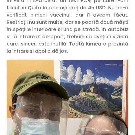
În Peru ni s-a cerut un test PCR, pe care l-am
făcut în Quito la același preț de 45 USD. Nu ne-a
verificat nimeni vaccinul, dar îl aveam făcut.
Restricții nu sunt multe, dar se poartă două măști
în spațiile interioare și una pe stradă. În autobuz
și la intrare în aeroport, trebuie să aveți si vizieră
care, sincer, este inutilă. Toată lumea o prezintă
la intrare și apoi o dă jos.