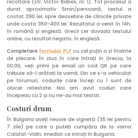
recoltare (str. Victor Babes, nr. 1). Tot procesul a
durat aproximativ 5min/persoană, testul a
costat 290 lei, spre deosebire de clinicile private
unde costa 350-400 lei. Rezultatul a venit în 14h,
în română și engleză. Grecii cer dovada testului
online, cu rezultat negativ, în engleză.
Completare
formular PLF
cu cel puțin o zi înainte
de plecare. În ziua în care intrați in Grecia, la
00:00, veți primi pe email un cod QR pe care
trebuie să-l arătați la vamă. Din ce s-a vehiculat
pe forumuri, codurile care încep cu 1 sunt de
obicei retestate. Noi am avut coduri care
începeau cu 2 și nu ne-au mai testat.
Costuri drum
În Bulgaria aveți nevoie de vignetă (35 lei pentru
7 zile) pe care o puteți cumpăra de la vama
Calafat-Vidin, imediat ce intrați în Bulgaria.