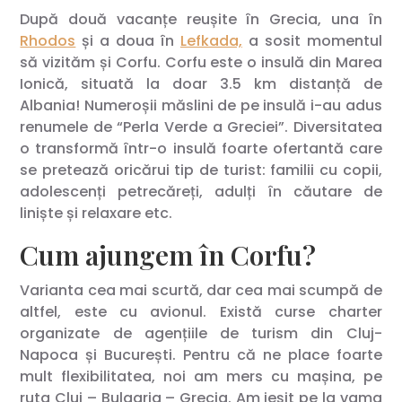
După două vacanțe reușite în Grecia, una în
Rhodos
și a doua în
Lefkada,
a sosit momentul
să vizităm și Corfu. Corfu este o insulă din Marea
Ionică, situată la doar 3.5 km distanță de
Albania! Numeroșii măslini de pe insulă i-au adus
renumele de “Perla Verde a Greciei”. Diversitatea
o transformă într-o insulă foarte ofertantă care
se pretează oricărui tip de turist: familii cu copii,
adolescenți petrecăreți, adulți în căutare de
liniște și relaxare etc.
Cum ajungem în Corfu?
Varianta cea mai scurtă, dar cea mai scumpă de
altfel, este cu avionul. Există curse charter
organizate de agențiile de turism din Cluj-
Napoca și București. Pentru că ne place foarte
mult flexibilitatea, noi am mers cu mașina, pe
ruta Cluj – Bulgaria – Grecia. Am ieșit pe la vama