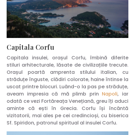
Capitala Corfu
Capitala insulei, orașul Corfu, îmbină diferite
stiluri arhitecturale, lăsate de civilizațiile trecute.
Orașul poartă amprenta stilului italian, cu
străduțe înguste, clădiri colorate, haine întinse la
uscat printre blocuri. Luând-o la pas pe străduțe,
aveam impresia că mă plimb prin
Napoli
, iar
odată ce vezi Fortăreața Venețiană, greu îți aduci
aminte că ești în Grecia. Corfu își încântă
vizitatorii, mai ales pe cei credincioși, cu biserica
Sf. Spiridon, patronul spiritual al insulei Corfu.