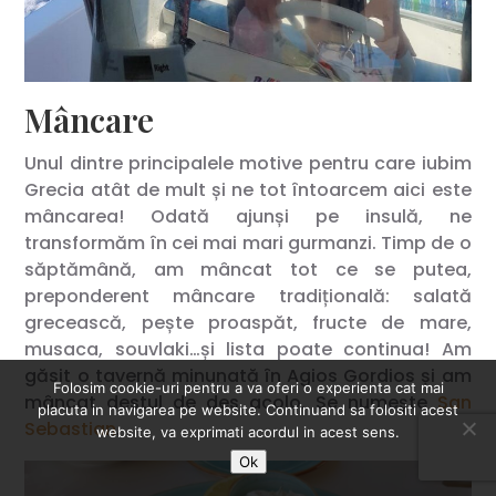
Mâncare
Unul dintre principalele motive pentru care iubim
Grecia atât de mult și ne tot întoarcem aici este
mâncarea! Odată ajunși pe insulă, ne
transformăm în cei mai mari gurmanzi. Timp de o
săptămână, am mâncat tot ce se putea,
preponderent mâncare tradițională: salată
grecească, pește proaspăt, fructe de mare,
musaca, souvlaki…și lista poate continua! Am
găsit o tavernă minunată în Agios Gordios și am
Folosim cookie-uri pentru a va oferi o experienta cat mai
mâncat destul de des acolo. Se numește
San
placuta in navigarea pe website. Continuand sa folositi acest
Sebastian
.
website, va exprimati acordul in acest sens.
Ok