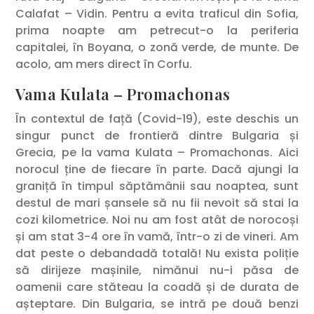
Calafat – Vidin. Pentru a evita traficul din Sofia,
prima noapte am petrecut-o la periferia
capitalei, în Boyana, o zonă verde, de munte. De
acolo, am mers direct în Corfu.
Vama Kulata – Promachonas
În contextul de față (Covid-19), este deschis un
singur punct de frontieră dintre Bulgaria și
Grecia, pe la vama Kulata – Promachonas. Aici
norocul ține de fiecare în parte. Dacă ajungi la
graniță în timpul săptămânii sau noaptea, sunt
destul de mari șansele să nu fii nevoit să stai la
cozi kilometrice. Noi nu am fost atât de norocoși
și am stat 3-4 ore în vamă, într-o zi de vineri. Am
dat peste o debandadă totală! Nu exista poliție
să dirijeze mașinile, nimănui nu-i păsa de
oamenii care stăteau la coadă și de durata de
așteptare. Din Bulgaria, se intră pe două benzi