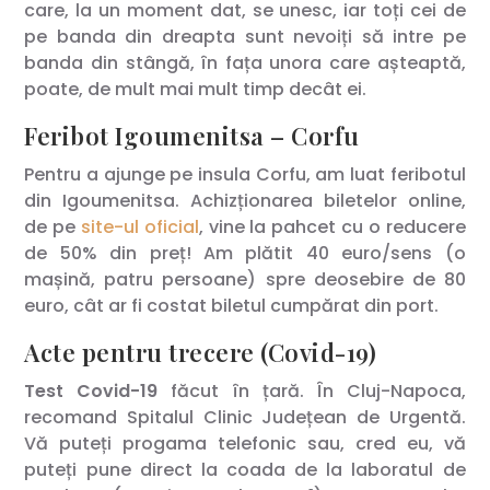
care, la un moment dat, se unesc, iar toți cei de
pe banda din dreapta sunt nevoiți să intre pe
banda din stângă, în fața unora care așteaptă,
poate, de mult mai mult timp decât ei.
Feribot Igoumenitsa – Corfu
Pentru a ajunge pe insula Corfu, am luat feribotul
din Igoumenitsa. Achizționarea biletelor online,
de pe
site-ul oficial
, vine la pahcet cu o reducere
de 50% din preț! Am plătit 40 euro/sens (o
mașină, patru persoane) spre deosebire de 80
euro, cât ar fi costat biletul cumpărat din port.
Acte pentru trecere (Covid-19)
Test Covid-19
făcut în țară. În Cluj-Napoca,
recomand Spitalul Clinic Județean de Urgentă.
Vă puteți progama telefonic sau, cred eu, vă
puteți pune direct la coada de la laboratul de