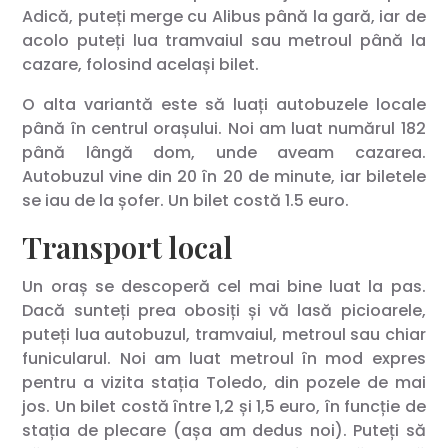
Adică, puteți merge cu Alibus până la gară, iar de
acolo puteți lua tramvaiul sau metroul până la
cazare, folosind același bilet.
O alta variantă este să luați autobuzele locale
până în centrul orașului. Noi am luat numărul 182
până lângă dom, unde aveam cazarea.
Autobuzul vine din 20 în 20 de minute, iar biletele
se iau de la șofer. Un bilet costă 1.5 euro.
Transport local
Un oraș se descoperă cel mai bine luat la pas.
Dacă sunteți prea obosiți și vă lasă picioarele,
puteți lua autobuzul, tramvaiul, metroul sau chiar
funicularul. Noi am luat metroul în mod expres
pentru a vizita stația Toledo, din pozele de mai
jos. Un bilet costă între 1,2 și 1,5 euro, în funcție de
stația de plecare (așa am dedus noi). Puteți să