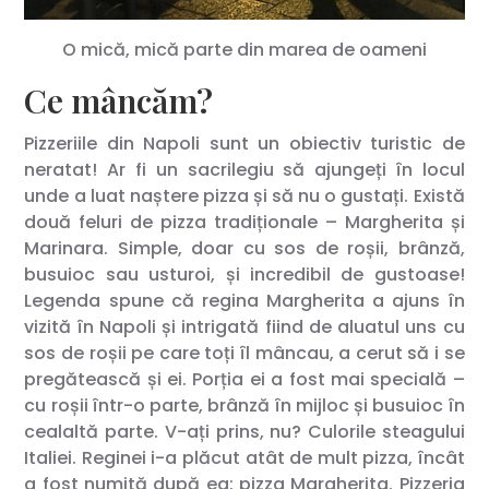
O mică, mică parte din marea de oameni
Ce mâncăm?
Pizzeriile din Napoli sunt un obiectiv turistic de
neratat! Ar fi un sacrilegiu să ajungeți în locul
unde a luat naștere pizza și să nu o gustați. Există
două feluri de pizza tradiționale – Margherita și
Marinara. Simple, doar cu sos de roșii, brânză,
busuioc sau usturoi, și incredibil de gustoase!
Legenda spune că regina Margherita a ajuns în
vizită în Napoli și intrigată fiind de aluatul uns cu
sos de roșii pe care toți îl mâncau, a cerut să i se
pregătească și ei. Porția ei a fost mai specială –
cu roșii într-o parte, brânză în mijloc și busuioc în
cealaltă parte. V-ați prins, nu? Culorile steagului
Italiei. Reginei i-a plăcut atât de mult pizza, încât
a fost numită după ea: pizza Margherita. Pizzeria