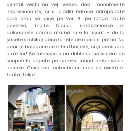
centrul vechi nu veți vedea doar monumente
impresionante, ci și clădiri baroce dărăpănate
care stau să pice pe voi. Și pe lângă toate
acestea, multe blocuri sărăcăcioase în
balcoanele cărora atârnă rufe la uscat – de la
șosete și chiloți până la fețe de masă și pături. Nu
doar în balcoane se întind hainele, ci și deasupra
străzilor! Se folosesc sfori duble cu un sistem de
scripeți la capete pe care-și întind ambii vecini
hainele. Ceva mai autentic nu cred că există în
toată Italia!