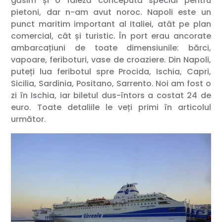
găsim și o faleză concepută special pentru
pietoni, dar n-am avut noroc. Napoli este un
punct maritim important al Italiei, atât pe plan
comercial, cât și turistic. În port erau ancorate
ambarcațiuni de toate dimensiunile: bărci,
vapoare, feriboturi, vase de croaziere. Din Napoli,
puteți lua feribotul spre Procida, Ischia, Capri,
Sicilia, Sardinia, Positano, Sarrento. Noi am fost o
zi în Ischia, iar biletul dus-întors a costat 24 de
euro. Toate detaliile le veți primi în articolul
următor.