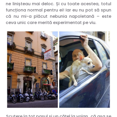
ne linișteau mai deloc. Și cu toate acestea, totul
funcționa normal pentru ei! Iar eu nu pot să spun
că nu mi-a plăcut nebunia napoletană – este
ceva unic care merită experimentat pe viu.
Scutere la tot pasul și un cățel la volan…că așa se