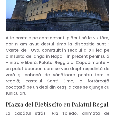
Alte castele pe care ne-ar fi plăcut să le vizităm,
dar n-am avut destul timp la dispoziție sunt :
Castel dell’ Ovo, construit în secolul al XII-lea pe
o insuliță de lângă în Napoli, în prezent peninsulă
– intrare liberă; Palatul Reggia di Capodimonte –
un palat bourbon care servea drept reședință de
vară și cabană de vânătoare pentru familia
regală; castelul Sant’ Elmo, o fortăreață
cocoțată pe un deal din oraș la care se ajunge cu
funicularul.
Piazza del Plebiscito cu Palatul Regal
La capătul străzii
Via
Toledo, animată de