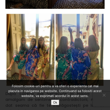
Folosim cookie-uri pentru a va oferi o experienta cat mai
placuta in navigarea pe website. Continuand sa folositi acest
După câteva zile petrecute în Napoli și un
website, va exprimati acordul in acest sens.
amalgam de sentimente contradictorii, mi-am
Ok
dat seama că fie te îndrăgostești pe loc de