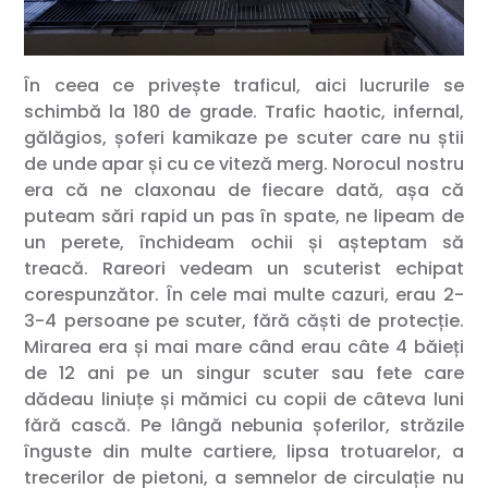
În ceea ce privește traficul, aici lucrurile se
schimbă la 180 de grade. Trafic haotic, infernal,
gălăgios, șoferi kamikaze pe scuter care nu știi
de unde apar și cu ce viteză merg. Norocul nostru
era că ne claxonau de fiecare dată, așa că
puteam sări rapid un pas în spate, ne lipeam de
un perete, închideam ochii și așteptam să
treacă. Rareori vedeam un scuterist echipat
corespunzător. În cele mai multe cazuri, erau 2-
3-4 persoane pe scuter, fără căști de protecție.
Mirarea era și mai mare când erau câte 4 băieți
de 12 ani pe un singur scuter sau fete care
dădeau liniuțe și mămici cu copii de câteva luni
fără cască. Pe lângă nebunia șoferilor, străzile
înguste din multe cartiere, lipsa trotuarelor, a
trecerilor de pietoni, a semnelor de circulație nu