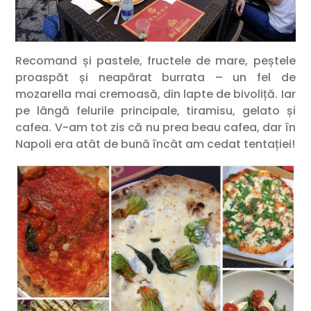
Recomand și pastele, fructele de mare, peștele
proaspăt și neapărat burrata – un fel de
mozarella mai cremoasă, din lapte de bivoliță. Iar
pe lângă felurile principale, tiramisu, gelato și
cafea. V-am tot zis că nu prea beau cafea, dar în
Napoli era atât de bună încât am cedat tentației!