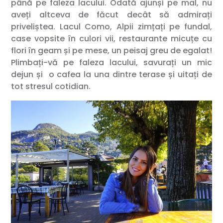
până pe faleza lacului. Odată ajunși pe mal, nu
aveți altceva de făcut decât să admirați
priveliștea. Lacul Como, Alpii zimțați pe fundal,
case vopsite în culori vii, restaurante micuțe cu
flori în geam și pe mese, un peisaj greu de egalat!
Plimbați-vă pe faleza lacului, savurați un mic
dejun și o cafea la una dintre terase și uitați de
tot stresul cotidian.