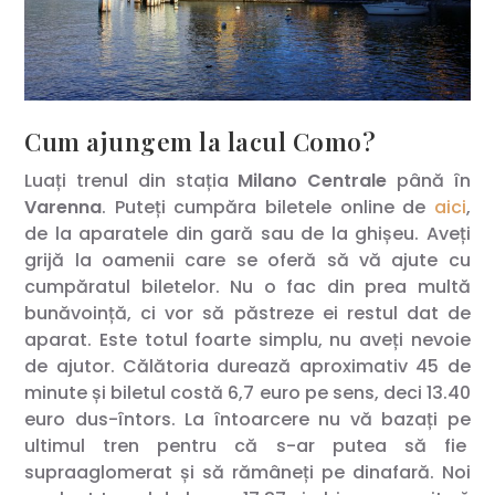
Cum ajungem la lacul Como?
Luați trenul din stația
Milano Centrale
până în
Varenna
. Puteți cumpăra biletele online de
aici
,
de la aparatele din gară sau de la ghișeu. Aveți
grijă la oamenii care se oferă să vă ajute cu
cumpăratul biletelor. Nu o fac din prea multă
bunăvoință, ci vor să păstreze ei restul dat de
aparat. Este totul foarte simplu, nu aveți nevoie
de ajutor. Călătoria durează aproximativ 45 de
minute și biletul costă 6,7 euro pe sens, deci 13.40
euro dus-întors. La întoarcere nu vă bazați pe
ultimul tren pentru că s-ar putea să fie
supraaglomerat și să rămâneți pe dinafară. Noi