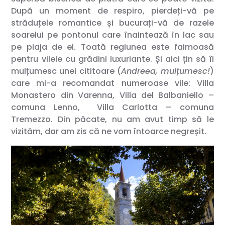
După un moment de respiro, pierdeți-vă pe
străduțele romantice și bucurați-vă de razele
soarelui pe pontonul care înaintează în lac sau
pe plaja de el. Toată regiunea este faimoasă
pentru vilele cu grădini luxuriante. Și aici țin să îi
mulțumesc unei cititoare (
Andreea, mulțumesc!
)
care mi-a recomandat numeroase vile: Villa
Monastero din Varenna, Villa del Balbaniello –
comuna Lenno, Villa Carlotta – comuna
Tremezzo. Din păcate, nu am avut timp să le
vizităm, dar am zis că ne vom întoarce negreșit.