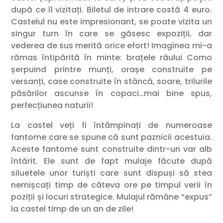
după ce îl vizitați. Biletul de intrare costă 4 euro.
Castelul nu este impresionant, se poate vizita un
singur turn în care se găsesc expoziții, dar
vederea de sus merită orice efort! Imaginea mi-a
rămas întipărită în minte: brațele râului Como
șerpuind printre munți, orașe construite pe
versanți, case construite în stâncă, soare, trilurile
păsărilor ascunse în copaci…mai bine spus,
perfecțiunea naturii!
La castel veți fi întâmpinați de numeroase
fantome care se spune că sunt paznicii acestuia.
Aceste fantome sunt construite dintr-un var alb
întărit. Ele sunt de fapt mulaje făcute după
siluetele unor turiști care sunt dispuși să stea
nemișcați timp de câteva ore pe timpul verii în
poziții și locuri strategice. Mulajul rămâne “expus”
la castel timp de un an de zile!