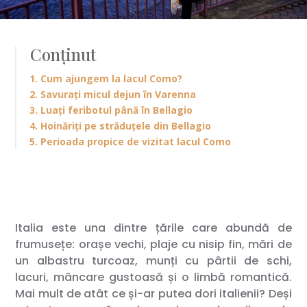
Conținut
1. Cum ajungem la lacul Como?
2. Savurați micul dejun în Varenna
3. Luați feribotul până în Bellagio
4. Hoinăriți pe străduțele din Bellagio
5. Perioada propice de vizitat lacul Como
Italia este una dintre țările care abundă de
frumusețe: orașe vechi, plaje cu nisip fin, mări de
un albastru turcoaz, munți cu pârtii de schi,
lacuri, mâncare gustoasă și o limbă romantică.
Mai mult de atât ce și-ar putea dori italienii? Deși