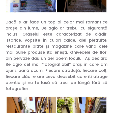
Dacă s-ar face un top al celor mai romantice
orașe din lume, Bellagio ar trebui cu siguranță
inclus. Orășelul este caracterizat de clădiri
istorice, vopsite în culori calde, alei pietruite,
restaurante pitite și magazine care vând cele
mai bune produse italienești. Ghivecele de flori
din pervaze dau un aer boem locului. Aș declara
Bellagio cel mai “fotografiabil” oraș în care am
ajuns până acum. Fiecare străduță, fiecare colț,
fiecare clădire are ceva deosebit care îți atrage
atenția și nu te lasă să treci pe lângă fără să
fotografiezi.