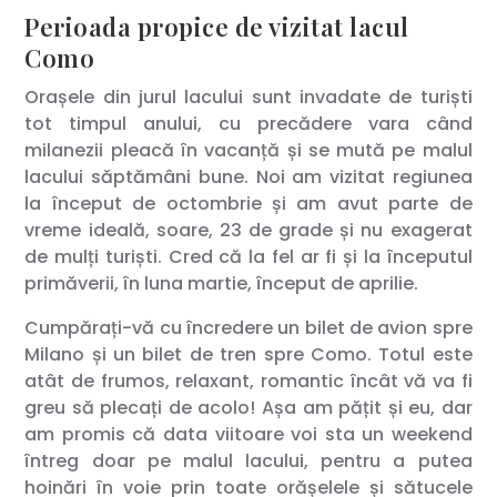
Perioada propice de vizitat lacul
Como
Orașele din jurul lacului sunt invadate de turiști
tot timpul anului, cu precădere vara când
milanezii pleacă în vacanță și se mută pe malul
lacului săptămâni bune. Noi am vizitat regiunea
la început de octombrie și am avut parte de
vreme ideală, soare, 23 de grade și nu exagerat
de mulți turiști. Cred că la fel ar fi și la începutul
primăverii, în luna martie, început de aprilie.
Cumpărați-vă cu încredere un bilet de avion spre
Milano și un bilet de tren spre Como. Totul este
atât de frumos, relaxant, romantic încât vă va fi
greu să plecați de acolo! Așa am pățit și eu, dar
am promis că data viitoare voi sta un weekend
întreg doar pe malul lacului, pentru a putea
hoinări în voie prin toate orășelele și sătucele