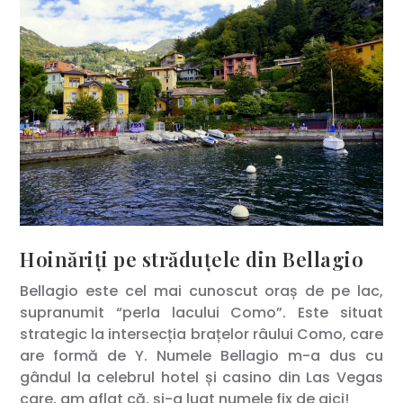
Hoinăriți pe străduțele din Bellagio
Bellagio este cel mai cunoscut oraș de pe lac,
supranumit “perla lacului Como”. Este situat
strategic la intersecția brațelor râului Como, care
are formă de Y. Numele Bellagio m-a dus cu
gândul la celebrul hotel și casino din Las Vegas
care, am aflat că, și-a luat numele fix de aici!