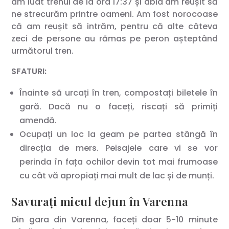
am luat trenul de la ora 17:37 și abia am reușit să
ne strecurăm printre oameni. Am fost norocoase
că am reușit să intrăm, pentru că alte câteva
zeci de persone au rămas pe peron așteptând
următorul tren.
SFATURI:
Înainte să urcați în tren, compostați biletele în
gară. Dacă nu o faceți, riscați să primiți
amendă.
Ocupați un loc la geam pe partea stângă în
direcția de mers. Peisajele care vi se vor
perinda în fața ochilor devin tot mai frumoase
cu cât vă apropiați mai mult de lac și de munți.
Savurați micul dejun în Varenna
Din gara din Varenna, faceți doar 5-10 minute