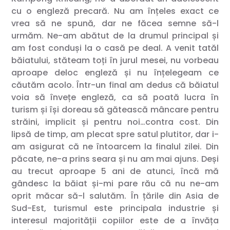
cu o engleză precară. Nu am înțeles exact ce
vrea să ne spună, dar ne făcea semne să-l
urmăm. Ne-am abătut de la drumul principal și
am fost conduși la o casă pe deal. A venit tatăl
băiatului, stăteam toți în jurul mesei, nu vorbeau
aproape deloc engleză și nu înțelegeam ce
căutăm acolo. Într-un final am dedus că băiatul
voia să învețe engleză, ca să poată lucra în
turism și își doreau să gătească mâncare pentru
străini, implicit și pentru noi…contra cost. Din
lipsă de timp, am plecat spre satul plutitor, dar i-
am asigurat că ne întoarcem la finalul zilei. Din
păcate, ne-a prins seara și nu am mai ajuns. Deși
au trecut aproape 5 ani de atunci, încă mă
gândesc la băiat și-mi pare rău că nu ne-am
oprit măcar să-l salutăm. În țările din Asia de
Sud-Est, turismul este principala industrie și
interesul majorității copiilor este de a învăța