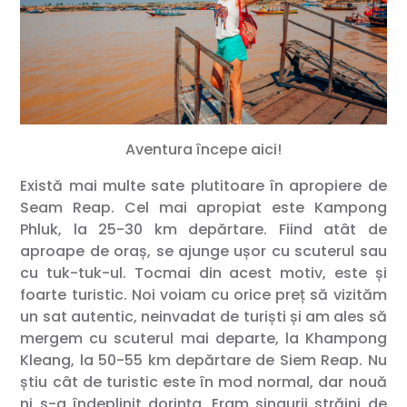
Aventura începe aici!
Există mai multe sate plutitoare în apropiere de
Seam Reap. Cel mai apropiat este Kampong
Phluk, la 25-30 km depărtare. Fiind atât de
aproape de oraș, se ajunge ușor cu scuterul sau
cu tuk-tuk-ul. Tocmai din acest motiv, este și
foarte turistic. Noi voiam cu orice preț să vizităm
un sat autentic, neinvadat de turiști și am ales să
mergem cu scuterul mai departe, la Khampong
Kleang, la 50-55 km depărtare de Siem Reap. Nu
știu cât de turistic este în mod normal, dar nouă
ni s-a îndeplinit dorința. Eram singurii străini de