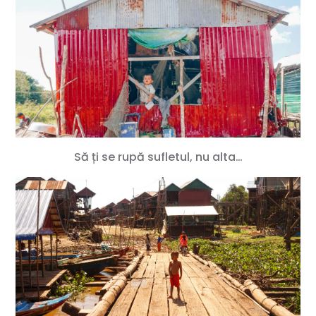
Să ți se rupă sufletul, nu alta…