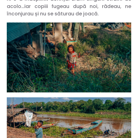
acolo…iar copiii fugeau după noi, râdeau, ne
înconjurau și nu se săturau de joacă.