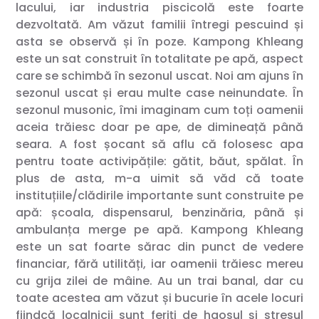
lacului, iar industria piscicolă este foarte
dezvoltată. Am văzut familii întregi pescuind și
asta se observă și în poze. Kampong Khleang
este un sat construit în totalitate pe apă, aspect
care se schimbă în sezonul uscat. Noi am ajuns în
sezonul uscat și erau multe case neinundate. În
sezonul musonic, îmi imaginam cum toți oamenii
aceia trăiesc doar pe ape, de dimineață până
seara. A fost șocant să aflu că folosesc apa
pentru toate activipățile: gătit, băut, spălat. În
plus de asta, m-a uimit să văd că toate
instituțiile/clădirile importante sunt construite pe
apă: școala, dispensarul, benzinăria, până și
ambulanța merge pe apă. Kampong Khleang
este un sat foarte sărac din punct de vedere
financiar, fără utilități, iar oamenii trăiesc mereu
cu grija zilei de mâine. Au un trai banal, dar cu
toate acestea am văzut și bucurie în acele locuri
fiindcă localnicii sunt feriți de haosul și stresul