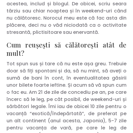
acestea, includ și blogul. De obicei, scriu seara
târziu sau chiar noaptea și în weekend-uri când
nu călătoresc. Norocul meu este că fac asta din
plăcere, deci nu o văd niciodată ca o activitate
stresantă, plictisitoare sau enervantă.
Cum reușești să călătorești atât de
mult?
Tot spun sus și tare că nu este așa greu. Trebuie
doar să fiți spontani și da, să nu mint, să aveți o
sumă de bani în cont, în eventualitatea găsirii
unor bilete foarte ieftine. Și acum să vă spun cum
o fac eu. Am 21 de zile de concediu pe an, pe care
încerc să le leg, pe cât posibil, de weekend-uri și
sărbători legale. Îmi iau de obicei 10 zile pentru o
vacanță “exotică/îndepărtată”, de preferat pe
un alt continent (anul acesta, Japonia), 5-7 zile
pentru vacanța de vară, pe care le leg de