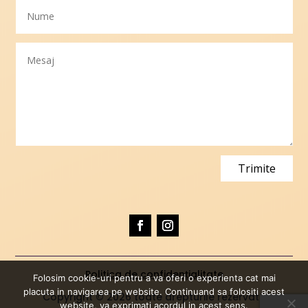
Trimite
Politica de confidențialitate
Folosim cookie-uri pentru a va oferi o experienta cat mai
placuta in navigarea pe website. Continuand sa folositi acest
Copyright © 2026 toate drepturile rezervate
website, va exprimati acordul in acest sens.