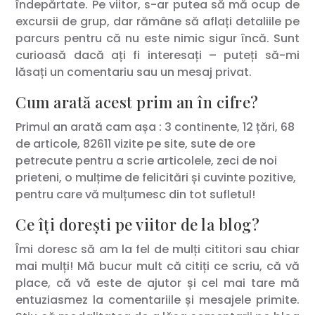
îndepărtate. Pe viitor, s-ar putea să mă ocup de
excursii de grup, dar rămâne să aflați detaliile pe
parcurs pentru că nu este nimic sigur încă. Sunt
curioasă dacă ați fi interesați – puteți să-mi
lăsați un comentariu sau un mesaj privat.
Cum arată acest prim an în cifre?
Primul an arată cam așa : 3 continente, 12 țări, 68
de articole, 82611 vizite pe site, sute de ore
petrecute pentru a scrie articolele, zeci de noi
prieteni, o mulțime de felicitări și cuvinte pozitive,
pentru care vă mulțumesc din tot sufletul!
Ce îți dorești pe viitor de la blog?
Îmi doresc să am la fel de mulți cititori sau chiar
mai mulți! Mă bucur mult că citiți ce scriu, că vă
place, că vă este de ajutor și cel mai tare mă
entuziasmez la comentariile și mesajele primite.