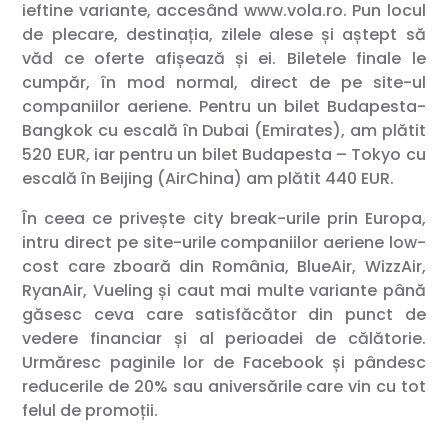
ieftine variante, accesând www.vola.ro. Pun locul
de plecare, destinația, zilele alese și aștept să
văd ce oferte afișează și ei. Biletele finale le
cumpăr, în mod normal, direct de pe site-ul
companiilor aeriene. Pentru un bilet Budapesta-
Bangkok cu escală în Dubai (Emirates), am plătit
520 EUR, iar pentru un bilet Budapesta – Tokyo cu
escală în Beijing (AirChina) am plătit 440 EUR.
În ceea ce privește city break-urile prin Europa,
intru direct pe site-urile companiilor aeriene low-
cost care zboară din România, BlueAir, WizzAir,
RyanAir, Vueling și caut mai multe variante până
găsesc ceva care satisfăcător din punct de
vedere financiar și al perioadei de călătorie.
Urmăresc paginile lor de Facebook și pândesc
reducerile de 20% sau aniversările care vin cu tot
felul de promoții.