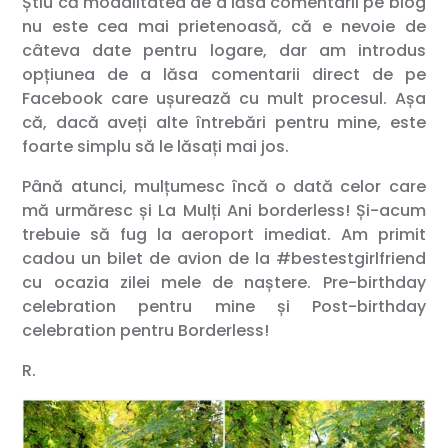
Știu că modalitatea de a lăsa comentarii pe blog
nu este cea mai prietenoasă, că e nevoie de
câteva date pentru logare, dar am introdus
opțiunea de a lăsa comentarii direct de pe
Facebook care ușurează cu mult procesul. Așa
că, dacă aveți alte întrebări pentru mine, este
foarte simplu să le lăsați mai jos.
Până atunci, mulțumesc încă o dată celor care
mă urmăresc și La Mulți Ani borderless! Și-acum
trebuie să fug la aeroport imediat. Am primit
cadou un bilet de avion de la #bestestgirlfriend
cu ocazia zilei mele de naștere. Pre-birthday
celebration pentru mine și Post-birthday
celebration pentru Borderless!
R.