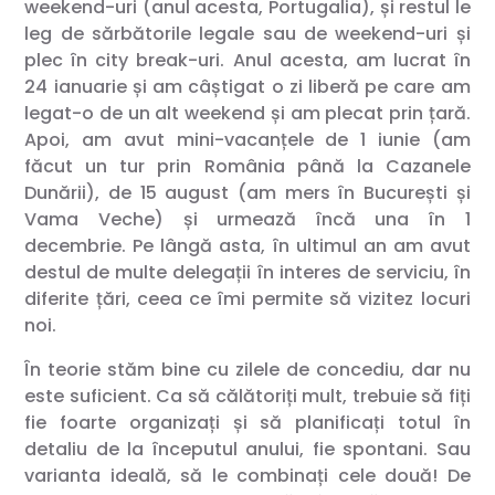
weekend-uri (anul acesta, Portugalia), și restul le
leg de sărbătorile legale sau de weekend-uri și
plec în city break-uri. Anul acesta, am lucrat în
24 ianuarie și am câștigat o zi liberă pe care am
legat-o de un alt weekend și am plecat prin țară.
Apoi, am avut mini-vacanțele de 1 iunie (am
făcut un tur prin România până la Cazanele
Dunării), de 15 august (am mers în București și
Vama Veche) și urmează încă una în 1
decembrie. Pe lângă asta, în ultimul an am avut
destul de multe delegații în interes de serviciu, în
diferite țări, ceea ce îmi permite să vizitez locuri
noi.
În teorie stăm bine cu zilele de concediu, dar nu
este suficient. Ca să călătoriți mult, trebuie să fiți
fie foarte organizați și să planificați totul în
detaliu de la începutul anului, fie spontani. Sau
varianta ideală, să le combinați cele două! De