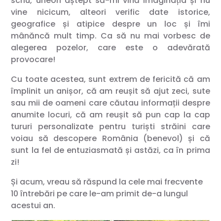
scriu, uneori aștept să-mi vină imaginația și nu
vine nicicum, alteori verific date istorice,
geografice și atipice despre un loc și îmi
mânăncă mult timp. Ca să nu mai vorbesc de
alegerea pozelor, care este o adevărată
provocare!
Cu toate acestea, sunt extrem de fericită că am
împlinit un anișor, că am reușit să ajut zeci, sute
sau mii de oameni care căutau informații despre
anumite locuri, că am reușit să pun cap la cap
tururi personalizate pentru turiști străini care
voiau să descopere România (benevol) și că
sunt la fel de entuziasmată și astăzi, ca în prima
zi!
Și acum, vreau să răspund la cele mai frecvente
10 întrebări pe care le-am primit de-a lungul
acestui an.