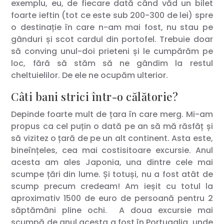
exemplu, eu, de fiecare dată când văd un bilet
foarte ieftin (tot ce este sub 200-300 de lei) spre
o destinație în care n-am mai fost, nu stau pe
gânduri și scot cardul din portofel. Trebuie doar
să conving unul-doi prieteni și le cumpărăm pe
loc, fără să stăm să ne gândim la restul
cheltuielilor. De ele ne ocupăm ulterior.
Câti bani strici într-o călătorie?
Depinde foarte mult de țara în care merg. Mi-am
propus ca cel puțin o dată pe an să mă răsfăț și
să vizitez o țară de pe un alt continent. Asta este,
bineînțeles, cea mai costisitoare excursie. Anul
acesta am ales Japonia, una dintre cele mai
scumpe țări din lume. Și totuși, nu a fost atât de
scump precum credeam! Am ieșit cu totul la
aproximativ 1500 de euro de persoană pentru 2
săptămâni pline ochi. A doua excursie mai
scumpă de anul acesta a fost în Portugalia, unde