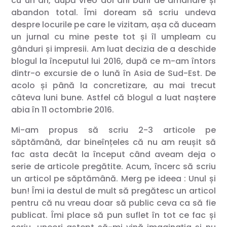
cu un an, după vreo doi ani buni de amânare și
abandon total. Îmi doream să scriu undeva
despre locurile pe care le vizitam, așa că duceam
un jurnal cu mine peste tot și îl umpleam cu
gânduri și impresii. Am luat decizia de a deschide
blogul la începutul lui 2016, după ce m-am întors
dintr-o excursie de o lună în Asia de Sud-Est. De
acolo și până la concretizare, au mai trecut
câteva luni bune. Astfel că blogul a luat naștere
abia în 11 octombrie 2016.
Mi-am propus să scriu 2-3 articole pe
săptămână, dar bineînțeles că nu am reușit să
fac asta decât la început când aveam deja o
serie de articole pregătite. Acum, încerc să scriu
un articol pe săptămână. Merg pe ideea : Unul și
bun! Îmi ia destul de mult să pregătesc un articol
pentru că nu vreau doar să public ceva ca să fie
publicat. Îmi place să pun suflet în tot ce fac și