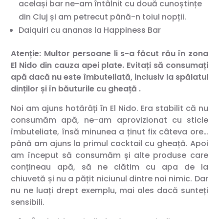
același bar ne-am întâlnit cu două cunoștințe
din Cluj și am petrecut până-n toiul nopții.
Daiquiri cu ananas la Happiness Bar
Atenție: Multor persoane li s-a făcut rău în zona
El Nido din cauza apei plate. Evitați să consumați
apă dacă nu este îmbuteliată, inclusiv la spălatul
dinților și în băuturile cu gheață .
Noi am ajuns hotărâți în El Nido. Era stabilit că nu
consumăm apă, ne-am aprovizionat cu sticle
îmbuteliate, însă minunea a ținut fix câteva ore…
până am ajuns la primul cocktail cu gheață. Apoi
am început să consumăm și alte produse care
conțineau apă, să ne clătim cu apa de la
chiuvetă și nu a pățit niciunul dintre noi nimic. Dar
nu ne luați drept exemplu, mai ales dacă sunteți
sensibili.