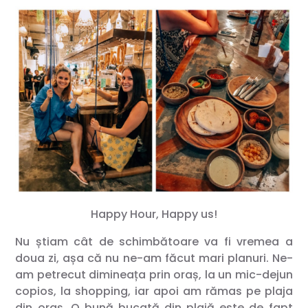
Happy Hour, Happy us!
Nu știam cât de schimbătoare va fi vremea a
doua zi, așa că nu ne-am făcut mari planuri. Ne-
am petrecut dimineața prin oraș, la un mic-dejun
copios, la shopping, iar apoi am rămas pe plaja
din oraș. O bună bucată din plajă este de fapt