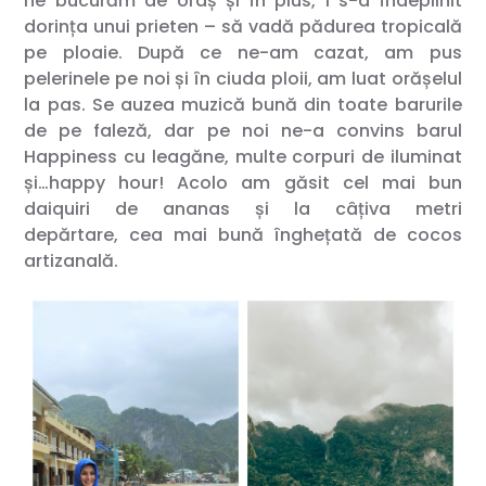
ne bucurăm de oraș și în plus, i s-a îndeplinit
dorința unui prieten – să vadă pădurea tropicală
pe ploaie. După ce ne-am cazat, am pus
pelerinele pe noi și în ciuda ploii, am luat orășelul
la pas. Se auzea muzică bună din toate barurile
de pe faleză, dar pe noi ne-a convins barul
Happiness cu leagăne, multe corpuri de iluminat
și…happy hour! Acolo am găsit cel mai bun
daiquiri de ananas și la câțiva metri
depărtare, cea mai bună înghețată de cocos
artizanală.