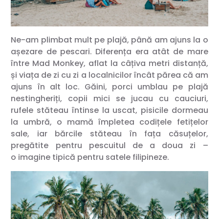
Ne-am plimbat mult pe plajă, până am ajuns la o
așezare de pescari. Diferența era atât de mare
între Mad Monkey, aflat la câțiva metri distanță,
și viața de zi cu zi a localnicilor încât părea că am
ajuns în alt loc. Găini, porci umblau pe plajă
nestingheriți, copii mici se jucau cu cauciuri,
rufele stăteau întinse la uscat, pisicile dormeau
la umbră, o mamă împletea codițele fetițelor
sale, iar bărcile stăteau în fața căsuțelor,
pregătite pentru pescuitul de a doua zi –
o imagine tipică pentru satele filipineze.