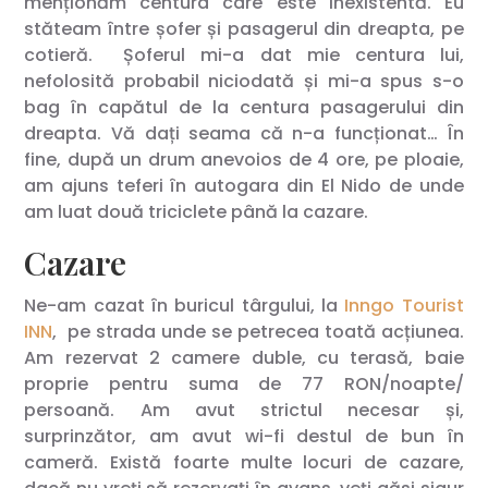
menționăm centura care este inexistentă. Eu
stăteam între șofer și pasagerul din dreapta, pe
cotieră. Șoferul mi-a dat mie centura lui,
nefolosită probabil niciodată și mi-a spus s-o
bag în capătul de la centura pasagerului din
dreapta. Vă dați seama că n-a funcționat… În
fine, după un drum anevoios de 4 ore, pe ploaie,
am ajuns teferi în autogara din El Nido de unde
am luat două triciclete până la cazare.
Cazare
Ne-am cazat în buricul târgului, la
Inngo Tourist
INN
, pe strada unde se petrecea toată acțiunea.
Am rezervat 2 camere duble, cu terasă, baie
proprie pentru suma de 77 RON/noapte/
persoană. Am avut strictul necesar și,
surprinzător, am avut wi-fi destul de bun în
cameră. Există foarte multe locuri de cazare,