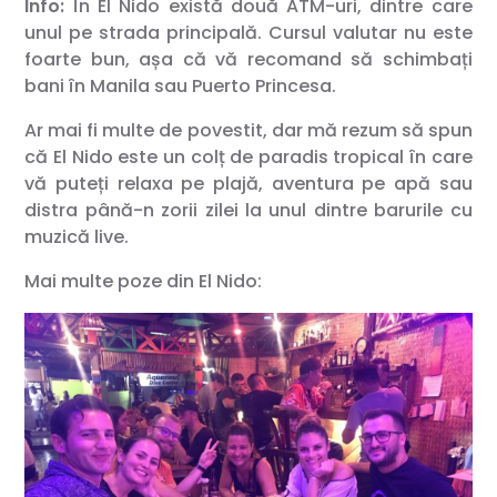
Info:
În El Nido există două ATM-uri, dintre care
unul pe strada principală. Cursul valutar nu este
foarte bun, așa că vă recomand să schimbați
bani în Manila sau Puerto Princesa.
Ar mai fi multe de povestit, dar mă rezum să spun
că El Nido este un colț de paradis tropical în care
vă puteți relaxa pe plajă, aventura pe apă sau
distra până-n zorii zilei la unul dintre barurile cu
muzică live.
Mai multe poze din El Nido: