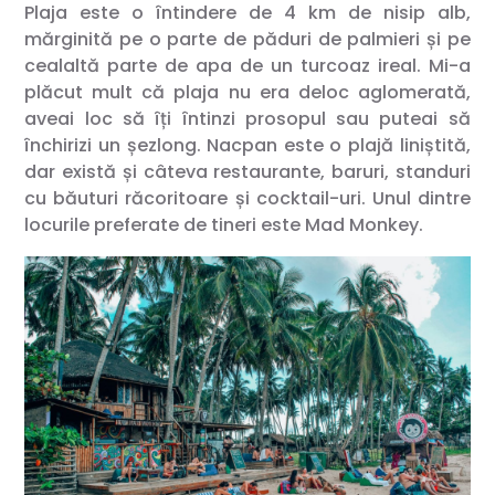
Plaja este o întindere de 4 km de nisip alb,
mărginită pe o parte de păduri de palmieri și pe
cealaltă parte de apa de un turcoaz ireal. Mi-a
plăcut mult că plaja nu era deloc aglomerată,
aveai loc să îți întinzi prosopul sau puteai să
închirizi un șezlong. Nacpan este o plajă liniștită,
dar există și câteva restaurante, baruri, standuri
cu băuturi răcoritoare și cocktail-uri. Unul dintre
locurile preferate de tineri este Mad Monkey.