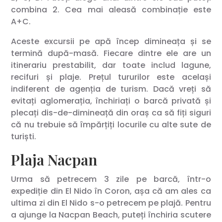
combina 2. Cea mai aleasă combinație este
A+C.
Aceste excursii pe apă încep dimineața și se
termină după-masă. Fiecare dintre ele are un
itinerariu prestabilit, dar toate includ lagune,
recifuri și plaje. Prețul tururilor este același
indiferent de agenția de turism. Dacă vreți să
evitați aglomerația, închiriați o barcă privată și
plecați dis-de-dimineață din oraș ca să fiți siguri
că nu trebuie să împărțiți locurile cu alte sute de
turiști.
Plaja Nacpan
Urma să petrecem 3 zile pe barcă, într-o
expediție din El Nido în Coron, așa că am ales ca
ultima zi din El Nido s-o petrecem pe plajă. Pentru
a ajunge la Nacpan Beach, puteți închiria scutere