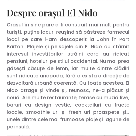
Despre orașul El Nido
Orașul în sine pare a fi construit mai mult pentru
turiști, puține locuri reușind să păstreze farmecul
local pe care l-am descoperit la John în Port
Barton. Plajele și peisajele din El Nido au stârnit
interesul investitorilor străini care au ridicat
pensiuni, hoteluri pe stilul occidental. Nu mai prea
găsești căsuțe de lemn, iar multe dintre clădiri
sunt ridicate anapoda, fără a exista o direcție de
dezvoltară urbană coerentă. Cu toate acestea, El
Nido atrage și vinde și, reunosc, ne-a plăcut și
nouă. Are multe restaurante, terase cu muziă live,
baruri cu design vestic, cocktailuri cu fructe
locale, smoothie-uri și fresh-uri proaspete și…
unele dintre cele mai frumoase plaje și lagune de
pe insulă.