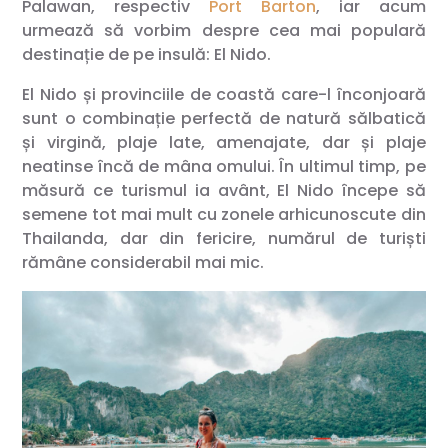
Palawan, respectiv
Port Barton
, iar acum
urmează să vorbim despre cea mai populară
destinație de pe insulă: El Nido.
El Nido și provinciile de coastă care-l înconjoară
sunt o combinație perfectă de natură sălbatică
și virgină, plaje late, amenajate, dar și plaje
neatinse încă de mâna omului. În ultimul timp, pe
măsură ce turismul ia avânt, El Nido începe să
semene tot mai mult cu zonele arhicunoscute din
Thailanda, dar din fericire, numărul de turiști
rămâne considerabil mai mic.