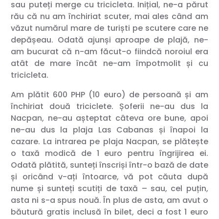
sau puteți merge cu tricicleta. Inițial, ne-a părut
rău că nu am închiriat scuter, mai ales când am
văzut numărul mare de turiști pe scutere care ne
depășeau. Odată ajunși aproape de plajă, ne-
am bucurat că n-am făcut-o fiindcă noroiul era
atât de mare încât ne-am împotmolit și cu
tricicleta.
Am plătit 600 PHP (10 euro) de persoană și am
închiriat două triciclete. Șoferii ne-au dus la
Nacpan, ne-au așteptat câteva ore bune, apoi
ne-au dus la plaja Las Cabanas și înapoi la
cazare. La intrarea pe plaja Nacpan, se plătește
o taxă modică de 1 euro pentru îngrijirea ei.
Odată plătită, sunteți înscriși într-o bază de date
și oricând v-ați întoarce, vă pot căuta după
nume și sunteți scutiți de taxă – sau, cel puțin,
asta ni s-a spus nouă. În plus de asta, am avut o
băutură gratis inclusă în bilet, deci a fost 1 euro