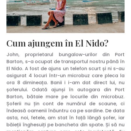
Cum ajungem în El Nido?
John, proprietarul bungalow-urilor din Port
Barton, s-a ocupat de transportul nostru până în
El Nido. A fost de ajuns un telefon scurt și ni s-au
asigurat 4 locuri într-un microbuz care pleca la
ora 8 dimineața. Banii i i-am dat direct lui, nu
șoferului. Odată ajunși în autogara din Port
Barton, bătaie mare pe locurile din microbuz.
Șoferii nu țin cont de numărul de scaune, ci
îndeasă oamenii înăuntru ca pe sardine. De data
asta, noi, fetele, am stat în față lângă șofer, iar
băieții înghesuiți pe bancheta din spate. Și să nu