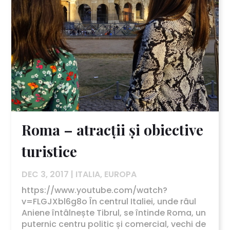
Roma – atracții și obiective
turistice
DEC 3, 2017
|
ITALIA
,
EUROPA
https://www.youtube.com/watch?
v=FLGJXbl6g8o În centrul Italiei, unde râul
Aniene întâlnește Tibrul, se întinde Roma, un
puternic centru politic și comercial, vechi de